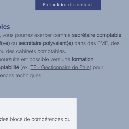
Formulaire de contact
les
on, vous pourrez exercer comme
secrétaire comptable
,
f(ve)
ou
secrétaire polyvalent(e)
dans des PME, des
 ou des cabinets comptables.
poursuite est possible vers une
formation
tabilité
(ex.
TP - Gestionnaire de Paie
) pour
ences techniques.
r des blocs de compétences du