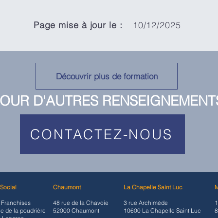
Page mise à jour le :
10/12/2025
Découvrir plus de formation
OUR D'AUTRES RENSEIGNEMENT
CONTACTEZ-NOUS
 Social
Chaumont
La Chapelle Saint Luc
s Franchises
48 rue de la Chavoie
3 rue Archimède
1
e de la poudrière
52000 Chaumont
10600 La Chapelle Saint Luc
8