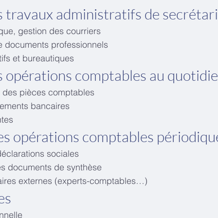
s travaux administratifs de secrétar
que, gestion des courriers
e documents professionnels
atifs et bureautiques
es opérations comptables au quotidi
ôle des pièces comptables
hements bancaires
ntes
les opérations comptables périodiqu
déclarations sociales
 des documents de synthèse
naires externes (experts-comptables…)
es
onnelle