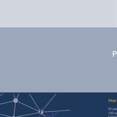
P
Siège
ZI Le
132 ru