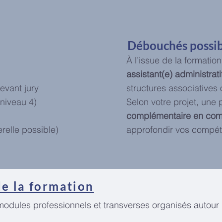
Débouchés possib
À l’issue de la formati
assistant(e) administrati
devant jury
structures associatives
niveau 4)
Selon votre projet, une 
complémentaire en comp
elle possible)
approfondir vos compét
de la formation
odules professionnels et transverses organisés autou