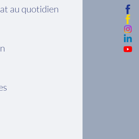
iat au quotidien
en
es