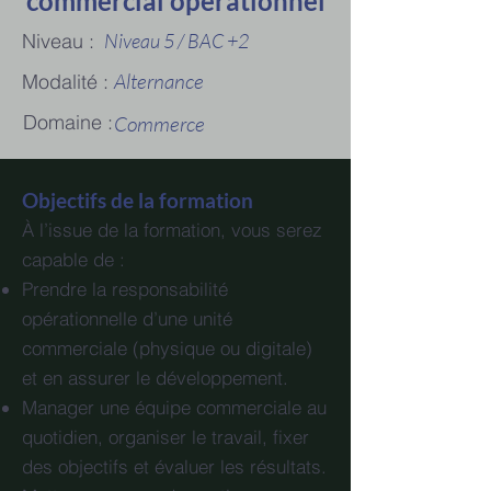
commercial opérationnel
Niveau :
Niveau 5 / BAC +2
Alternance
Modalité :
Domaine :
Commerce
Objectifs de la formation
À l’issue de la formation, vous serez
capable de :
Prendre la responsabilité
opérationnelle d’une unité
commerciale (physique ou digitale)
et en assurer le développement.
Manager une équipe commerciale au
quotidien, organiser le travail, fixer
des objectifs et évaluer les résultats.