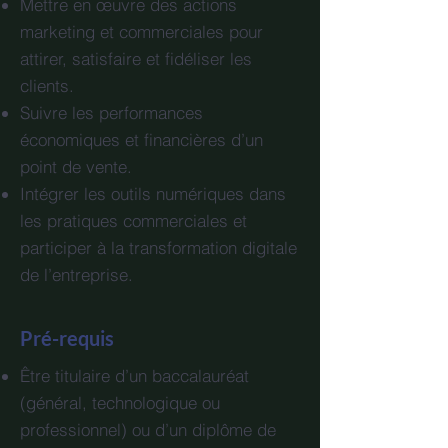
Mettre en œuvre des actions
marketing et commerciales pour
attirer, satisfaire et fidéliser les
clients.
Suivre les performances
économiques et financières d’un
point de vente.
Intégrer les outils numériques dans
les pratiques commerciales et
participer à la transformation digitale
de l’entreprise.
Pré-requis
Être titulaire d’un baccalauréat
(général, technologique ou
professionnel) ou d’un diplôme de