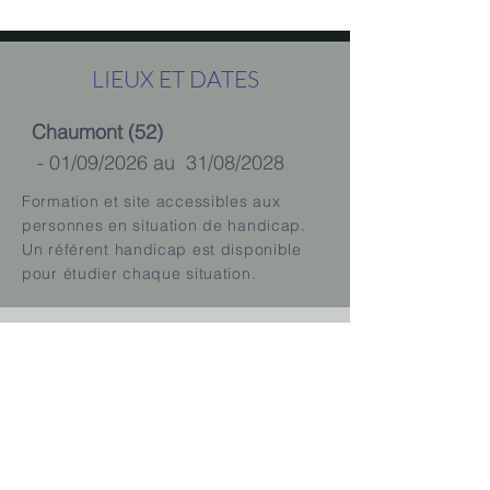
LIEUX ET DATES
Chaumont (52)
- 01/09/2026 au 31/08/2028
Formation et site accessibles aux
personnes en situation de handicap.
Un référent handicap est disponible
pour étudier chaque situation.
INDICATEURS
1ère mise en place en 2026, les
indicateurs seront disponibles dès la
certification passée
Page mise à jour le :