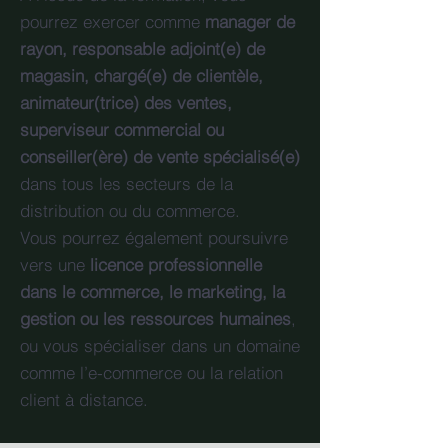
pourrez exercer comme
manager de
rayon, responsable adjoint(e) de
magasin, chargé(e) de clientèle,
animateur(trice) des ventes,
superviseur commercial ou
conseiller(ère) de vente spécialisé(e)
dans tous les secteurs de la
distribution ou du commerce.
Vous pourrez également poursuivre
vers une
licence professionnelle
dans le commerce, le marketing, la
gestion ou les ressources humaines
,
ou vous spécialiser dans un domaine
comme l’e-commerce ou la relation
client à distance.