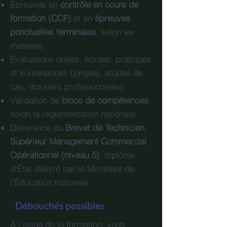
Épreuves en
contrôle en cours de
formation (CCF)
et en
épreuves
ponctuelles terminales
, selon les
matières.
Évaluations orales, écrites, pratiques
et soutenances (projets, études de
cas, dossiers professionnels).
Validation de
blocs de compétences
selon la réglementation nationale.
Délivrance du
Brevet de Technicien
Supérieur Management Commercial
Opérationnel (niveau 5)
, diplôme
d’État délivré par le Ministère de
l’Éducation nationale.
Débouchés possibles
À l’issue de la formation, vous