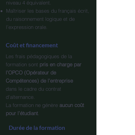
niveau 4 équivalent.
Maîtriser les bases du français écrit,
du raisonnement logique et de
l’expression orale.
Coût et financement
Les frais pédagogiques de la
formation sont
pris en charge par
l’OPCO (Opérateur de
Compétences) de l’entreprise
dans le cadre du contrat
d'alternance.
La formation ne génère
aucun coût
pour l’étudiant
.
Durée de la formation