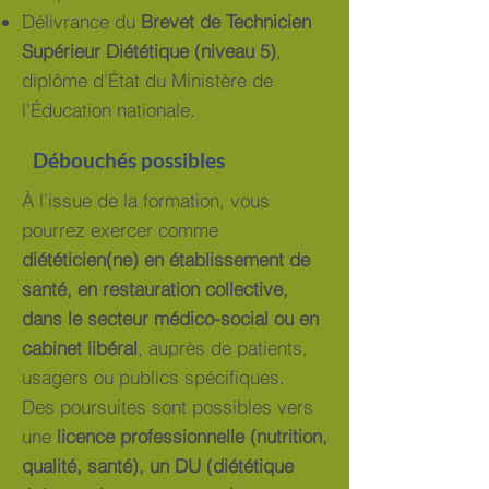
Délivrance du
Brevet de Technicien
Supérieur Diététique (niveau 5)
,
diplôme d’État du Ministère de
l’Éducation nationale.
Débouchés possibles
À l’issue de la formation, vous
pourrez exercer comme
diététicien(ne) en établissement de
santé, en restauration collective,
dans le secteur médico-social ou en
cabinet libéral
, auprès de patients,
usagers ou publics spécifiques.
Des poursuites sont possibles vers
une
licence professionnelle (nutrition,
qualité, santé), un DU (diététique