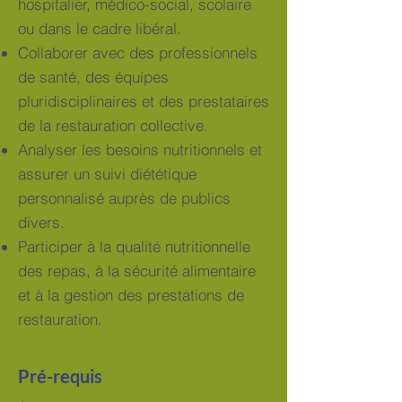
hospitalier, médico-social, scolaire
ou dans le cadre libéral.
Collaborer avec des professionnels
de santé, des équipes
pluridisciplinaires et des prestataires
de la restauration collective.
Analyser les besoins nutritionnels et
assurer un suivi diététique
personnalisé auprès de publics
divers.
Participer à la qualité nutritionnelle
des repas, à la sécurité alimentaire
et à la gestion des prestations de
restauration.
Pré-requis