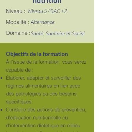
nutrition
Niveau :
Niveau 5 / BAC +2
Alternance
Modalité :
Domaine :
Santé, Sanitaire et Social
Objectifs de la formation
À l’issue de la formation, vous serez
capable de :
Élaborer, adapter et surveiller des
régimes alimentaires en lien avec
des pathologies ou des besoins
spécifiques.
Conduire des actions de prévention,
d’éducation nutritionnelle ou
d’intervention diététique en milieu