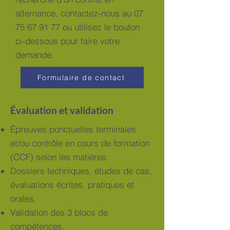
alternance, contactez-nous au
07
75 67 91 77
ou utilisez le bouton
ci-dessous pour faire votre
demande.
Formulaire de contact
Évaluation et validation
Épreuves ponctuelles terminales
et/ou contrôle en cours de formation
(CCF) selon les matières.
Dossiers techniques, études de cas,
évaluations écrites, pratiques et
orales.
Validation des 3 blocs de
compétences.