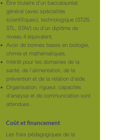
Être titulaire d’un baccalauréat
général (avec spécialités
scientifiques), technologique (ST2S,
STL, STAV) ou d’un diplôme de
niveau 4 équivalent.
Avoir de bonnes bases en biologie,
chimie et mathématiques.
Intérêt pour les domaines de la
santé, de l’alimentation, de la
prévention et de la relation d’aide.
Organisation, rigueur, capacités
d’analyse et de communication sont
attendues.
Coût et financement
Les frais pédagogiques de la