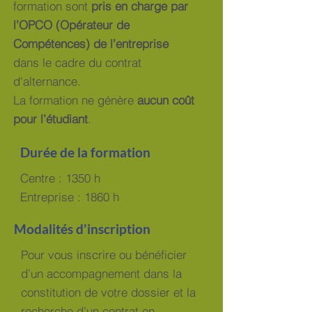
formation sont
pris en charge par
l’OPCO (Opérateur de
Compétences) de l’entreprise
dans le cadre du contrat
d'alternance.
La formation ne génère
aucun coût
pour l’étudiant
.
Durée de la formation
Centre : 1350 h
Entreprise : 1860 h
Modalités d'inscription
Pour vous inscrire ou bénéficier
d’un accompagnement dans la
constitution de votre dossier et la
recherche d’un contrat en