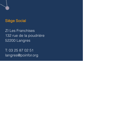
Siège Social
ZI Les Franchises
132 rue de la poudrière
52200 Langres
T:
03 25 87 02 51
langres@poinfor.org
La Chapelle Saint Luc
3 rue Archimède
10600 La Chapelle Saint Luc
T: 03 25 70 47 47
la-chapelle-saint-luc@poinfor.org
Migennes
131 avenue Jean Jaurès
89400 Migennes